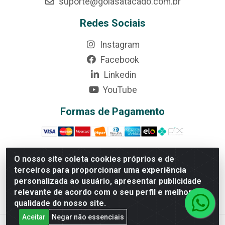
suporte@goiasatacado.com.br
Redes Sociais
Instagram
Facebook
Linkedin
YouTube
Formas de Pagamento
O nosso site coleta cookies próprios e de
terceiros para proporcionar uma experiência
Rede Brasil - Avenida Universitária, nº 3860, Jardim das
personalizada ao usuário, apresentar publicidade
Américas II Etapa - Anápolis/GO - CEP 75070-415 -
relevante de acordo com o seu perfil e melhorar a
CNPJ 07.728.073/0002-24
qualidade do nosso site.
Aceitar
Negar não essenciais