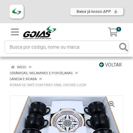
Baixe já nosso APP
0
VOLTAR
INÍCIO
CERÂMICAS, MELAMINES E PORCELANAS
CANECA E XÍCARA
XÍCARA DE CAFÉ COM PIRES 65ML OXFORD LUIZA