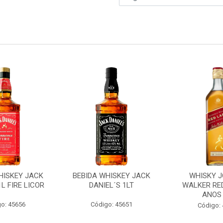
HISKEY JACK
BEBIDA WHISKEY JACK
WHISKY J
1L FIRE LICOR
DANIEL´S 1LT
WALKER RED
ANOS 
o: 45656
Código: 45651
Código: