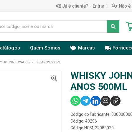
|
Já é cliente? - Entrar
Não é 
atálogos
Quem Somos
Marcas
Fornece
Y JOHNNIE WALKER RED 8 ANOS 500ML
WHISKY JOHN
ANOS 500ML
Código do Fabricante: 0000000
Código: 40296
Código NCM: 22083020