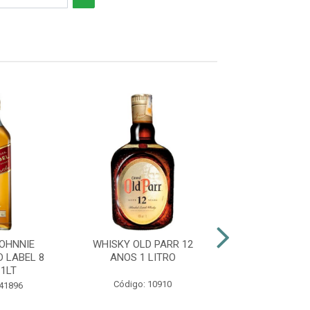
OHNNIE
WHISKY OLD PARR 12
WHISKY WHITE 
 LABEL 8
ANOS 1 LITRO
ANOS 1LT SEM
1LT
Código: 10910
Código: 45
 41896