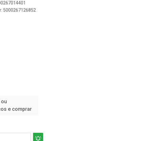
000267014401
er: 5000267126852
 ou
ços e comprar