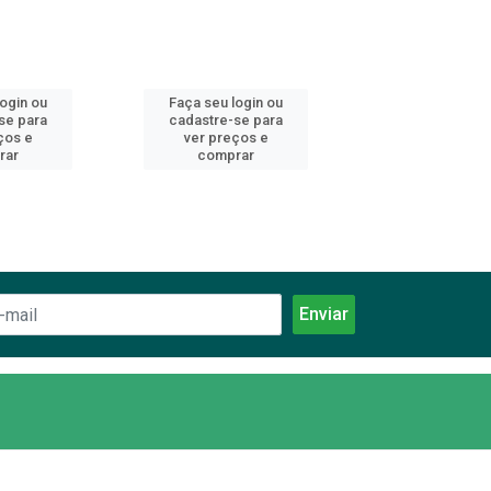
login ou
Faça seu login ou
Faça seu log
se para
cadastre-se para
cadastre-se 
ços e
ver preços e
ver preços
rar
comprar
comprar