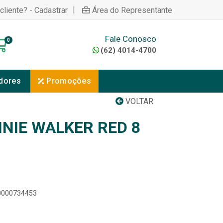
|
cliente? - Cadastrar
Área do Representante
Fale Conosco
0
(62) 4014-4700
dores
Promoções
VOLTAR
NIE WALKER RED 8
00000734453