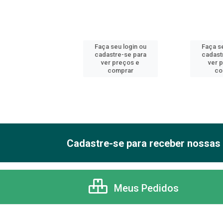
 seu login ou
Faça seu login ou
Faça se
astre-se para
cadastre-se para
cadast
er preços e
ver preços e
ver 
comprar
comprar
co
Cadastre-se para receber nossas 
Meus Pedidos