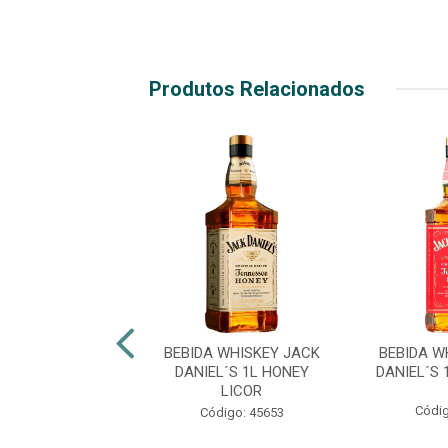
Produtos Relacionados
 WHITE HORSE 8
BEBIDA WHISKEY JACK
BEBIDA W
1LT SEM CAIXA
DANIEL´S 1L HONEY
DANIEL´S 
LICOR
digo: 45018
Códig
Código: 45653