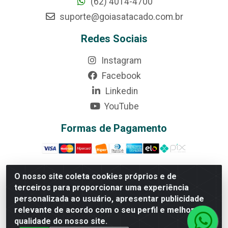
(62) 4014-4700
suporte@goiasatacado.com.br
Redes Sociais
Instagram
Facebook
Linkedin
YouTube
Formas de Pagamento
O nosso site coleta cookies próprios e de
terceiros para proporcionar uma experiência
Rede Brasil - Avenida Universitária, nº 3860, Jardim das
personalizada ao usuário, apresentar publicidade
Américas II Etapa - Anápolis/GO - CEP 75070-415 -
relevante de acordo com o seu perfil e melhorar a
CNPJ 07.728.073/0002-24
qualidade do nosso site.