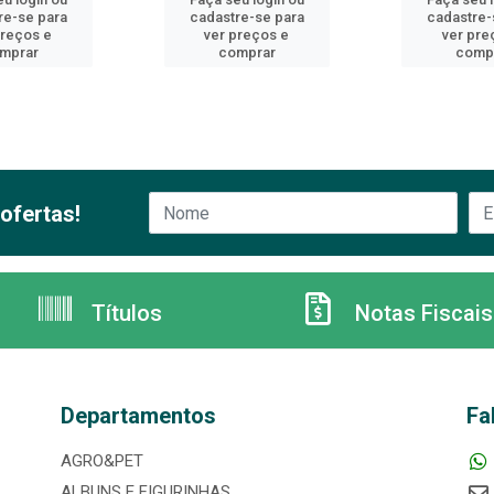
re-se para
cadastre-se para
cadastre-
preços e
ver preços e
ver pre
mprar
comprar
comp
ofertas!
Títulos
Notas Fiscais
Departamentos
Fa
AGRO&PET
ALBUNS E FIGURINHAS