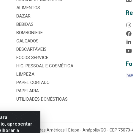
ALIMENTOS
Re
BAZAR
BEBIDAS
BOMBONIERE
CALÇADOS
DESCARTÁVEIS
FOODS SERVICE
Fo
HIG. PESSOAL E COSMÉTICA
LIMPEZA
PAPEL CORTADO
PAPELARIA
UTILIDADES DOMÉSTICAS
para
io, apresentar
elhorar a
tária, nº 3860, Jardim das Américas II Etapa - Anápolis/GO - CEP 7507