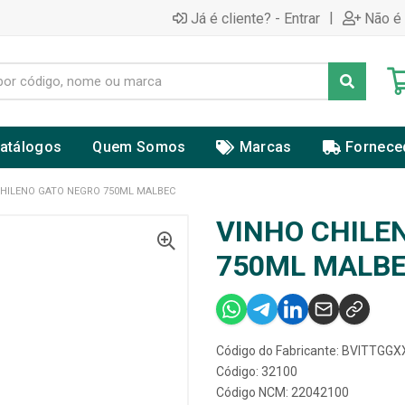
|
Já é cliente? - Entrar
Não é 
atálogos
Quem Somos
Marcas
Fornece
CHILENO GATO NEGRO 750ML MALBEC
VINHO CHILE
750ML MALB
Código do Fabricante: BVITTG
Código: 32100
Código NCM: 22042100