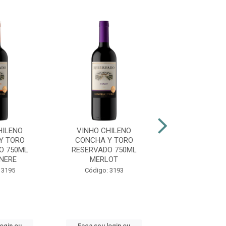
HILENO
VINHO CHILENO
VINHO CHI
Y TORO
CONCHA Y TORO
CONCHA Y 
O 750ML
RESERVADO 750ML
RESERVADO 
NERE
MERLOT
SAUVIGNON 
 3195
Código: 3193
Código: 31
login ou
Faça seu login ou
Faça seu log