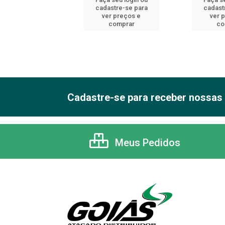
astre-se para
cadastre-se para
cadast
er preços e
ver preços e
ver 
comprar
comprar
co
Cadastre-se para receber nossas 
Meus Pedidos