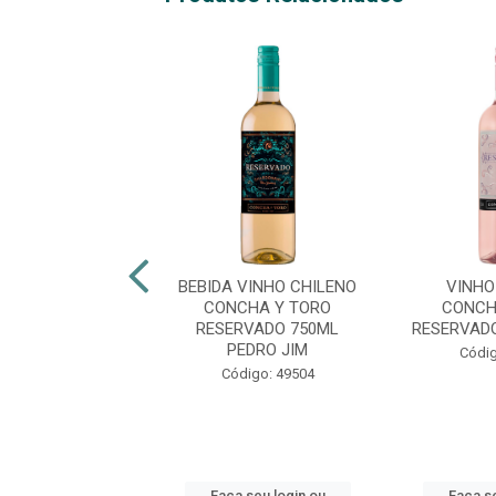
HO CHILENO
BEBIDA VINHO CHILENO
VINHO
CHA Y TORO
CONCHA Y TORO
CONCH
RVADO 750ML
RESERVADO 750ML
RESERVAD
IGNON BLANC
PEDRO JIM
Códig
ódigo: 3190
Código: 49504
 seu login ou
Faça seu login ou
Faça se