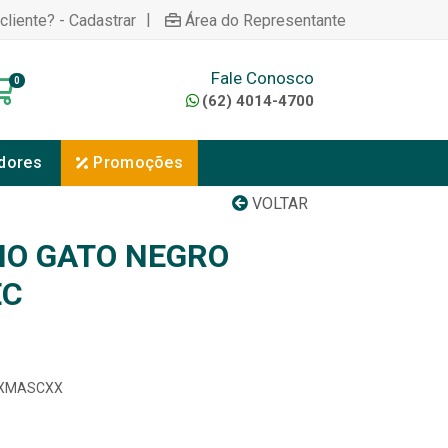
|
cliente? - Cadastrar
Área do Representante
Fale Conosco
0
(62) 4014-4700
dores
Promoções
VOLTAR
NO GATO NEGRO
EC
GXXMASCXX