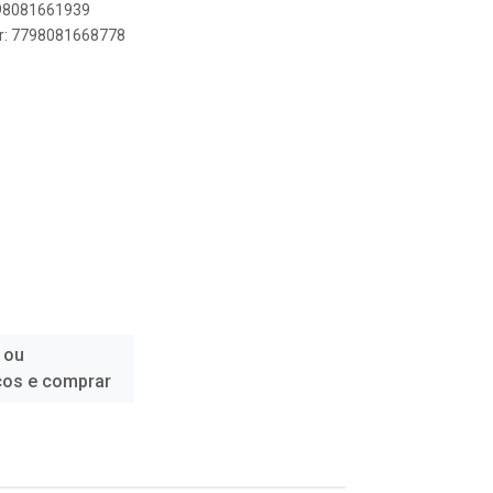
798081661939
er: 7798081668778
 ou
ços e comprar