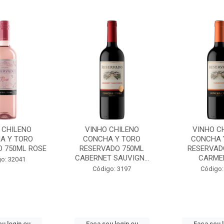
 CHILENO
VINHO CHILENO
VINHO C
A Y TORO
CONCHA Y TORO
CONCHA 
O 750ML ROSE
RESERVADO 750ML
RESERVAD
CABERNET SAUVIGN...
CARME
o: 32041
Código: 3197
Código:
u login ou
Faça seu login ou
Faça seu 