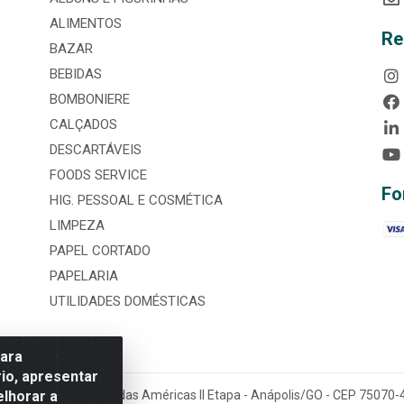
ALIMENTOS
Re
BAZAR
BEBIDAS
BOMBONIERE
CALÇADOS
DESCARTÁVEIS
FOODS SERVICE
Fo
HIG. PESSOAL E COSMÉTICA
LIMPEZA
PAPEL CORTADO
PAPELARIA
UTILIDADES DOMÉSTICAS
para
io, apresentar
elhorar a
tária, nº 3860, Jardim das Américas II Etapa - Anápolis/GO - CEP 7507