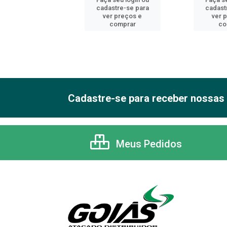
astre-se para
cadastre-se para
cadast
er preços e
ver preços e
ver 
comprar
comprar
co
Cadastre-se para receber nossas 
Meus Pedidos