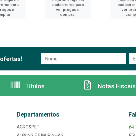
re-se para
cadastre-se para
cadastre-
preços e
ver preços e
ver pre
mprar
comprar
comp
ofertas!
Títulos
Notas Fiscais
Departamentos
Fa
AGRO&PET
ALBUNS E FIGURINHAS