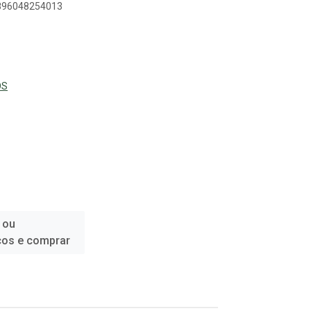
7896048254013
OS
 ou
ços e comprar