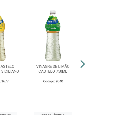
CASTELO
VINAGRE DE LIMÃO
VINAGRE CA
 SICILIANO
CASTELO 750ML
400ML MACA 5%
PET
 51677
Código: 9040
Código: 50
login ou
Faça seu login ou
Faça seu log