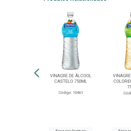
GRE CASTELO
VINAGRE DE ÁLCOOL
VINAGRE
MACA 5% ACIDEZ
CASTELO 750ML
COLORI
PET
7
Código: 10461
digo: 50856
Códi
 seu login ou
Faça seu login ou
Faça se