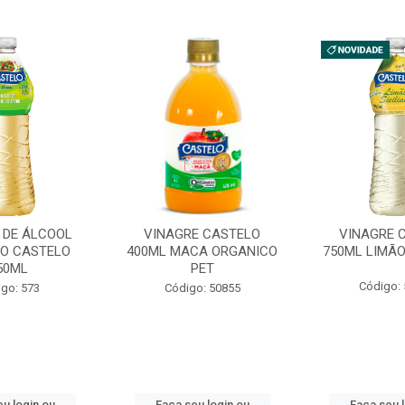
 DE ÁLCOOL
VINAGRE CASTELO
VINAGRE 
DO CASTELO
400ML MACA ORGANICO
750ML LIMÃO
50ML
PET
Código:
go: 573
Código: 50855
u login ou
Faça seu login ou
Faça seu 