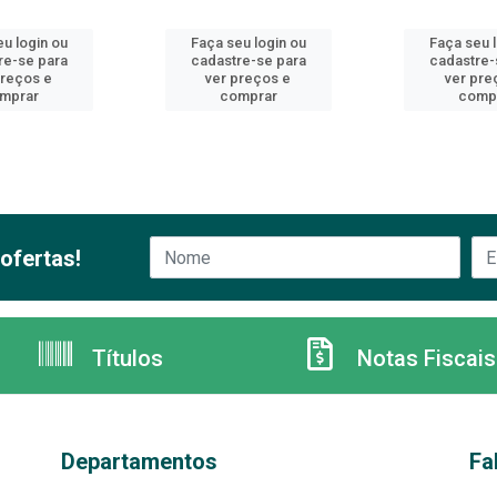
u login ou
Faça seu login ou
Faça seu 
re-se para
cadastre-se para
cadastre-
preços e
ver preços e
ver pre
mprar
comprar
comp
ofertas!
Títulos
Notas Fiscais
Departamentos
Fa