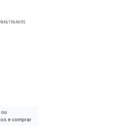
898461964695
 ou
ços e comprar