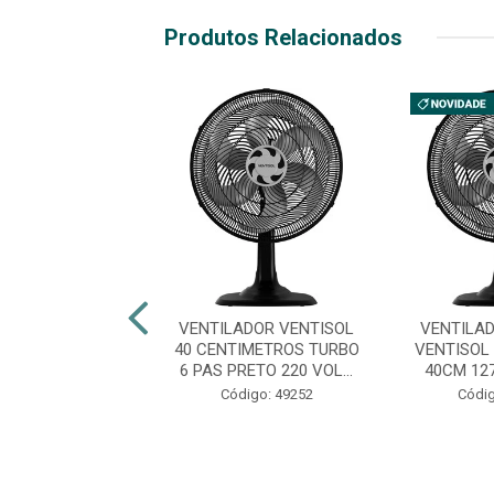
Produtos Relacionados
FICADOR DE AR
VENTILADOR VENTISOL
VENTILA
IN 2L BIVOLT
40 CENTIMETROS TURBO
VENTISOL
6 PAS PRETO 220 VOL...
40CM 12
digo: 49214
Código: 49252
Códig