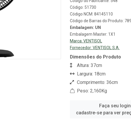
Código do Fabricante: 548
Código: 51730
Código NCM: 84145110
Código de Barras do Produto: 7
Embalagem: UN
Embalagem Master: 1X1
Marca:
VENTISOL
Fornecedor:
VENTISOL S.A.
Dimensões do Produto
Altura: 37cm
Largura: 18cm
Comprimento: 36cm
Peso: 2,160Kg
Faça seu login
cadastre-se para ver pre