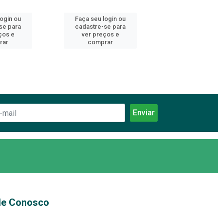
login ou
Faça seu login ou
Faça seu log
se para
cadastre-se para
cadastre-se 
ços e
ver preços e
ver preços
rar
comprar
comprar
le Conosco