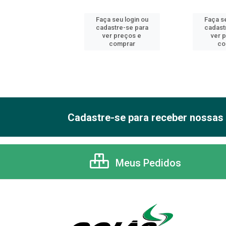
 seu login ou
Faça seu login ou
Faça se
astre-se para
cadastre-se para
cadast
er preços e
ver preços e
ver 
comprar
comprar
co
Cadastre-se para receber nossas 
Meus Pedidos