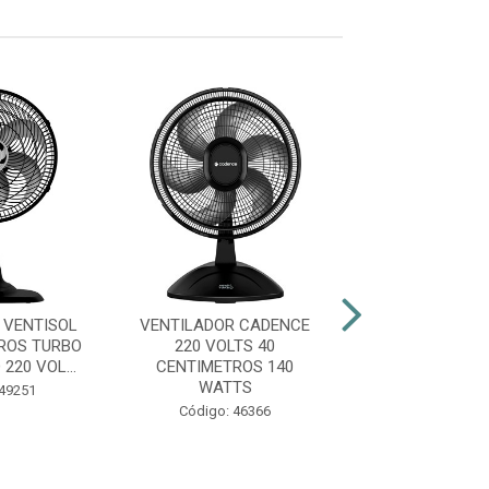
 VENTISOL
VENTILADOR CADENCE
UMIDIFICADOR
ROS TURBO
220 VOLTS 40
ELGIN 2L BI
220 VOL...
CENTIMETROS 140
WATTS
Código: 49
 49251
Código: 46366