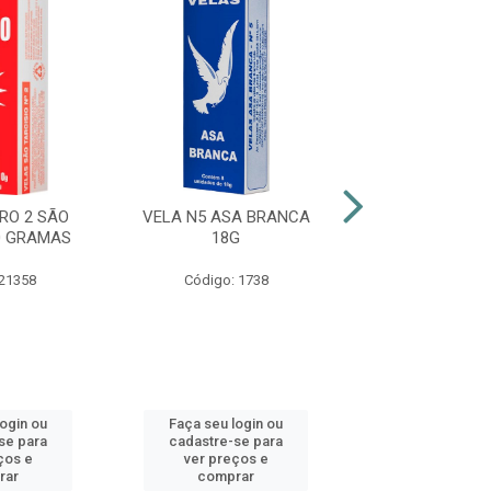
RO 2 SÃO
VELA N5 ASA BRANCA
VELA N7 ASA 
0 GRAMAS
18G
27G
 21358
Código: 1738
Código: 13
login ou
Faça seu login ou
Faça seu log
se para
cadastre-se para
cadastre-se 
ços e
ver preços e
ver preços
rar
comprar
comprar