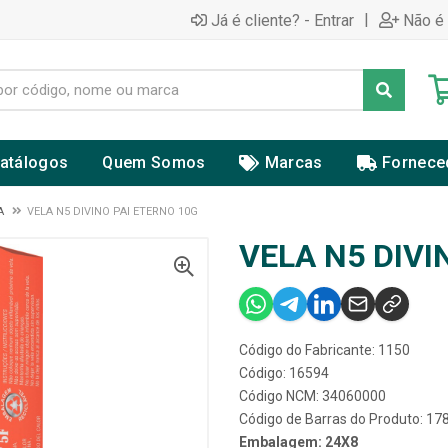
|
Já é cliente? - Entrar
Não é 
atálogos
Quem Somos
Marcas
Fornece
A
VELA N5 DIVINO PAI ETERNO 10G
VELA N5 DIVI
Código do Fabricante: 1150
Código: 16594
Código NCM: 34060000
Código de Barras do Produto: 1
Embalagem: 24X8