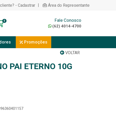
|
cliente? - Cadastrar
Área do Representante
Fale Conosco
0
(62) 4014-4700
dores
Promoções
VOLTAR
NO PAI ETERNO 10G
7896360401157