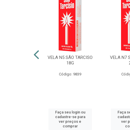
N7 ASA BRANCA
VELA N5 SÃO TARCISO
VELA N7 
27G
18G
digo: 13607
Código: 9839
Códi
 seu login ou
Faça seu login ou
Faça se
astre-se para
cadastre-se para
cadast
er preços e
ver preços e
ver 
comprar
comprar
co