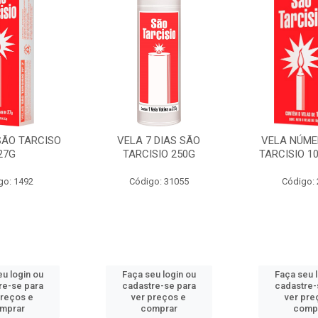
SÃO TARCISO
VELA 7 DIAS SÃO
VELA NÚME
27G
TARCISIO 250G
TARCISIO 1
go: 1492
Código: 31055
Código:
u login ou
Faça seu login ou
Faça seu 
re-se para
cadastre-se para
cadastre-
preços e
ver preços e
ver pre
mprar
comprar
comp