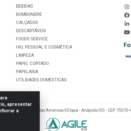
BEBIDAS
BOMBONIERE
CALÇADOS
DESCARTÁVEIS
FOODS SERVICE
Fo
HIG. PESSOAL E COSMÉTICA
LIMPEZA
PAPEL CORTADO
PAPELARIA
UTILIDADES DOMÉSTICAS
para
io, apresentar
elhorar a
tária, nº 3860, Jardim das Américas II Etapa - Anápolis/GO - CEP 7507