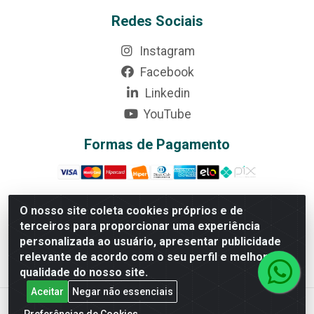
Redes Sociais
Instagram
Facebook
Linkedin
YouTube
Formas de Pagamento
O nosso site coleta cookies próprios e de
terceiros para proporcionar uma experiência
Rede Brasil - Avenida Universitária, nº 3860, Jardim das
personalizada ao usuário, apresentar publicidade
Américas II Etapa - Anápolis/GO - CEP 75070-415 -
relevante de acordo com o seu perfil e melhorar a
CNPJ 07.728.073/0002-24
qualidade do nosso site.
Aceitar
Negar não essenciais
Preferências de Cookies