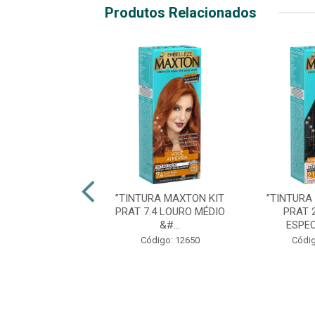
Produtos Relacionados
RA MAXTON KIT
”TINTURA MAXTON KIT
”TINTURA
.1 LOUR SUECO
PRAT 7.4 LOURO MÉDIO
PRAT 
&#...
ESPEC
digo: 27621
Código: 12650
Códig