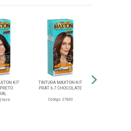
XTON KIT
TINTURA MAXTON KIT
TINTURA MAXT
 PRETO
PRAT 6.7 CHOCOLATE
PRAT 8.1 LOU
RAL
Código: 27620
Código: 27
 27619