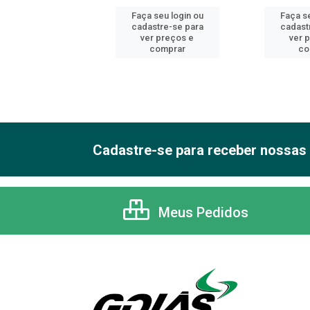
 seu login ou
Faça seu login ou
Faça se
astre-se para
cadastre-se para
cadast
er preços e
ver preços e
ver 
comprar
comprar
co
Cadastre-se para receber nossas 
Meus Pedidos