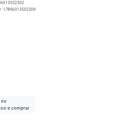
896013502302
er: 17896013502309
 ou
ços e comprar