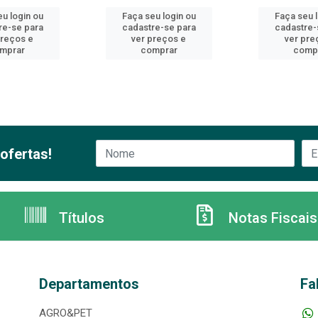
u login ou
Faça seu login ou
Faça seu 
re-se para
cadastre-se para
cadastre-
preços e
ver preços e
ver pre
mprar
comprar
comp
ofertas!
Títulos
Notas Fiscais
Departamentos
Fa
AGRO&PET