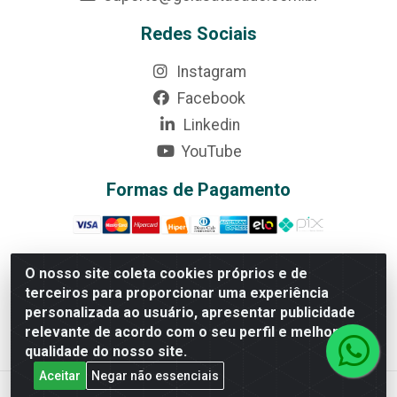
Redes Sociais
Instagram
Facebook
Linkedin
YouTube
Formas de Pagamento
O nosso site coleta cookies próprios e de
terceiros para proporcionar uma experiência
Rede Brasil - Avenida Universitária, nº 3860, Jardim das
personalizada ao usuário, apresentar publicidade
Américas II Etapa - Anápolis/GO - CEP 75070-415 -
relevante de acordo com o seu perfil e melhorar a
CNPJ 07.728.073/0002-24
qualidade do nosso site.
Aceitar
Negar não essenciais