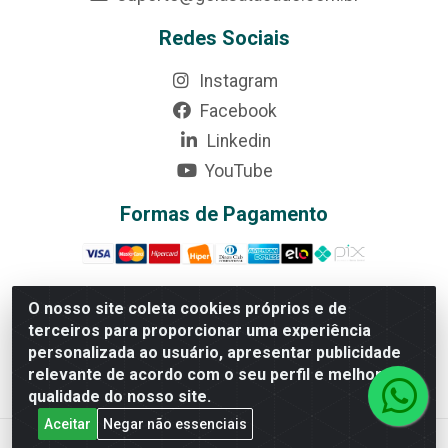
Redes Sociais
Instagram
Facebook
Linkedin
YouTube
Formas de Pagamento
O nosso site coleta cookies próprios e de
terceiros para proporcionar uma experiência
Rede Brasil - Avenida Universitária, nº 3860, Jardim das
personalizada ao usuário, apresentar publicidade
Américas II Etapa - Anápolis/GO - CEP 75070-415 -
relevante de acordo com o seu perfil e melhorar a
CNPJ 07.728.073/0002-24
qualidade do nosso site.
Aceitar
Negar não essenciais