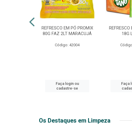
ICO EXTRA
REFRESCO EM PÓ PROMIX
REFRESCO 
 2LT PET
80G FAZ 2LT MARACUJÁ
18G 
o: 51271
Código: 42004
Código
login ou
Faça login ou
Faça l
stre-se
cadastre-se
cadas
Os Destaques em Limpeza