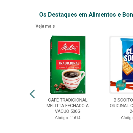
Os Destaques em Alimentos e Bo
Veja mais
XTRA VIRGEM
CAFÉ TRADICIONAL
BISCOIT
IDRO 500ML
MELITTA FECHADO A
ORIGINAL 
VÁCUO 500G
2
o: 14709
Código: 11614
Código