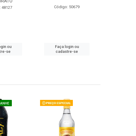
ORATO
COM ACUCAR
Código: 50679
: 48127
Código:
ogin ou
Faça login ou
Faça lo
tre-se
cadastre-se
cadast
GANHE
COMPRE E G