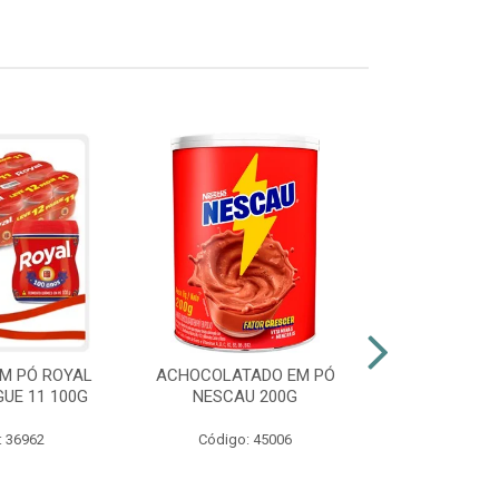
M PÓ ROYAL
ACHOCOLATADO EM PÓ
AZEITE EXT
GUE 11 100G
NESCAU 200G
GALLO VID
: 36962
Código: 45006
Código: