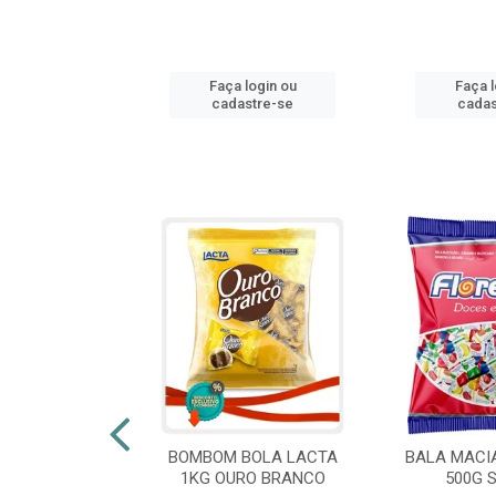
login ou
Faça login ou
Faça l
stre-se
cadastre-se
cadas
 FLORESTLA
BOMBOM BOLA LACTA
BALA MACI
ORACAO 300G
1KG OURO BRANCO
500G 