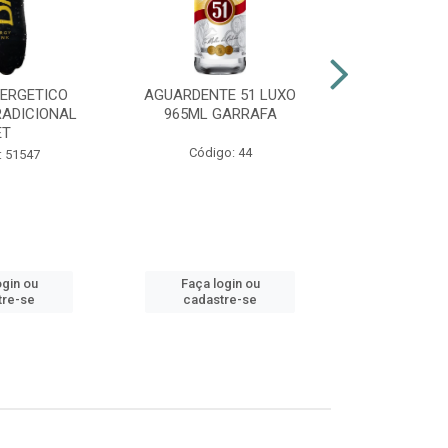
NERGETICO
AGUARDENTE 51 LUXO
ENERGÉTI
RADICIONAL
965ML GARRAFA
POWER 2
ET
Código: 44
Código:
: 51547
ogin ou
Faça login ou
Faça lo
tre-se
cadastre-se
cadast