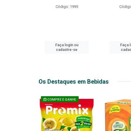
R EXPLOSIVO
Código: 1995
Código
o: 49916
login ou
Faça login ou
Faça l
stre-se
cadastre-se
cadas
Os Destaques em Bebidas
 GANHE
COMPRE E GANHE