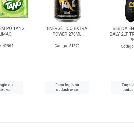
EM PÓ TANG
ENERGÉTICO EXTRA
BEBIDA E
LIMÃO
POWER 270ML
BALY 2LT T
P
: 42964
Código: 51272
Código
ogin ou
Faça login ou
Faça l
tre-se
cadastre-se
cadas