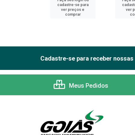
astre-se para
cadastre-se para
cadast
er preços e
ver preços e
ver 
comprar
comprar
co
Cadastre-se para receber nossas 
Meus Pedidos