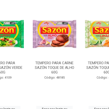
RO PARA
TEMPERO PARA CARNE
TEMPERO PA
SAZÓN VERDE
SAZÓN TOQUE DE ALHO
SAZÓN TOQUE
60G
60G
60
go: 4109
Código: 48185
Código:
u login ou
Faça seu login ou
Faça seu 