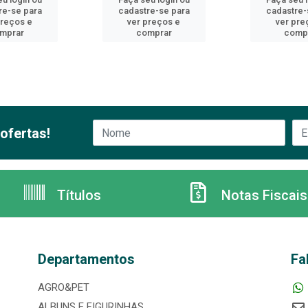
re-se para
cadastre-se para
cadastre-
preços e
ver preços e
ver pre
mprar
comprar
comp
ofertas!
Títulos
Notas Fiscais
Departamentos
Fa
AGRO&PET
ALBUNS E FIGURINHAS