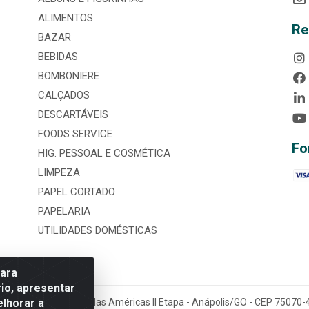
ALIMENTOS
Re
BAZAR
BEBIDAS
BOMBONIERE
CALÇADOS
DESCARTÁVEIS
FOODS SERVICE
Fo
HIG. PESSOAL E COSMÉTICA
LIMPEZA
PAPEL CORTADO
PAPELARIA
UTILIDADES DOMÉSTICAS
para
io, apresentar
elhorar a
tária, nº 3860, Jardim das Américas II Etapa - Anápolis/GO - CEP 7507