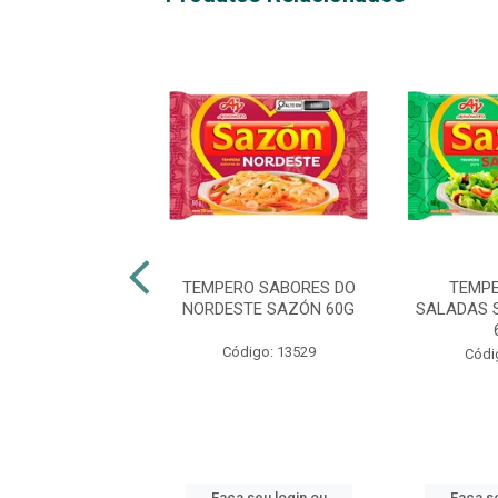
O PARA FEIJÃO
TEMPERO SABORES DO
TEMPE
 MARROM 60G
NORDESTE SAZÓN 60G
SALADAS 
ódigo: 6612
Código: 13529
Códi
 seu login ou
Faça seu login ou
Faça se