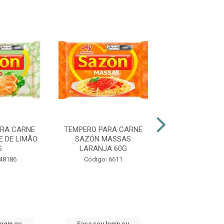
RA CARNE
TEMPERO PARA CARNE
TEMPERO PARA
 DE LIMÃO
SAZÓN MASSAS
SAZÓN MARR
G
LARANJA 60G
Código: 66
 48186
Código: 6611
login ou
Faça seu login ou
Faça seu log