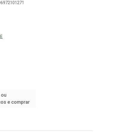
896972101271
NE
 ou
ços e comprar