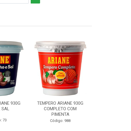
IANE 930G
TEMPERO ARIANE 930G
TEMPERO ARIS
 SAL
COMPLETO COM
ALHO E S
PIMENTA
: 73
Código: 38
Código: 988