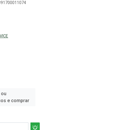
7891700011074
VICE
 ou
ços e comprar