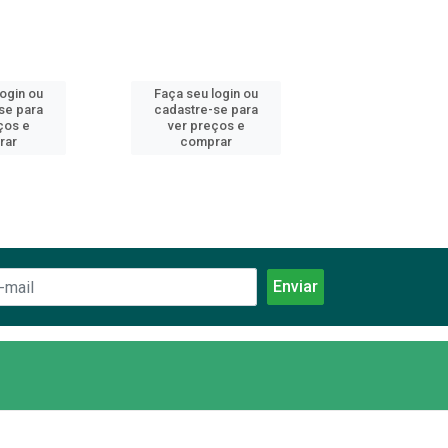
login ou
Faça seu login ou
Faça seu log
se para
cadastre-se para
cadastre-se 
ços e
ver preços e
ver preços
rar
comprar
comprar