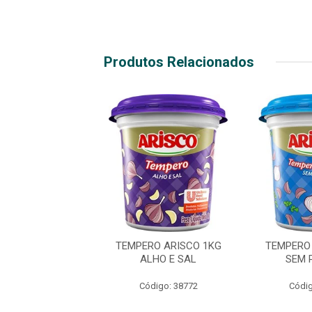
Produtos Relacionados
O ARIANE 930G
TEMPERO ARISCO 1KG
TEMPERO
PLETO COM
ALHO E SAL
SEM 
PIMENTA
Código: 38772
Códig
ódigo: 988