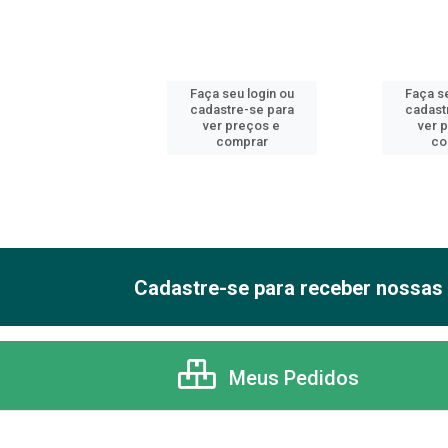
 seu login ou
Faça seu login ou
Faça se
astre-se para
cadastre-se para
cadast
er preços e
ver preços e
ver 
comprar
comprar
co
Cadastre-se para receber nossas 
Meus Pedidos