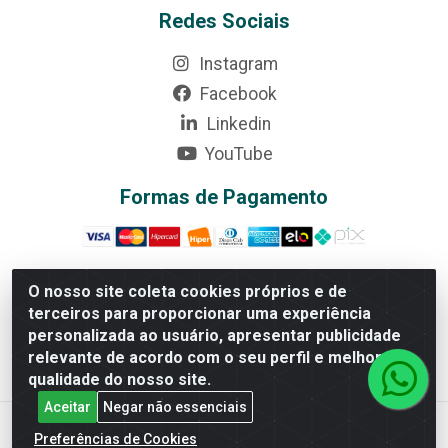
Redes Sociais
Instagram
Facebook
Linkedin
YouTube
Formas de Pagamento
O nosso site coleta cookies próprios e de
terceiros para proporcionar uma experiência
Rede Brasil - Avenida Universitária, nº 3860, Jardim das
personalizada ao usuário, apresentar publicidade
Américas II Etapa - Anápolis/GO - CEP 75070-415 -
relevante de acordo com o seu perfil e melhorar a
CNPJ 07.728.073/0002-24
qualidade do nosso site.
Aceitar
Negar não essenciais
Preferências de Cookies