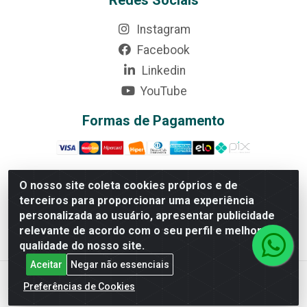
Instagram
Facebook
Linkedin
YouTube
Formas de Pagamento
O nosso site coleta cookies próprios e de
terceiros para proporcionar uma experiência
Rede Brasil - Avenida Universitária, nº 3860, Jardim das
personalizada ao usuário, apresentar publicidade
Américas II Etapa - Anápolis/GO - CEP 75070-415 -
relevante de acordo com o seu perfil e melhorar a
CNPJ 07.728.073/0002-24
qualidade do nosso site.
Aceitar
Negar não essenciais
Preferências de Cookies