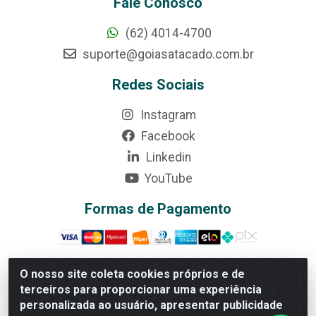
Fale Conosco
(62) 4014-4700
suporte@goiasatacado.com.br
Redes Sociais
Instagram
Facebook
Linkedin
YouTube
Formas de Pagamento
O nosso site coleta cookies próprios e de
terceiros para proporcionar uma experiência
Rede Brasil - Avenida Universitária, nº 3860, Jardim das
personalizada ao usuário, apresentar publicidade
Américas II Etapa - Anápolis/GO - CEP 75070-415 -