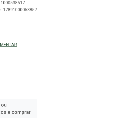
891000538517
er: 17891000053857
LIMENTAR
 ou
ços e comprar