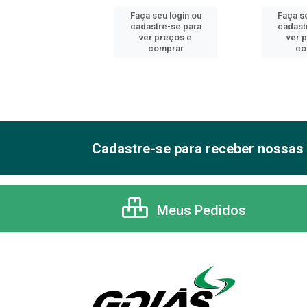
 seu login ou
Faça seu login ou
Faça se
astre-se para
cadastre-se para
cadast
er preços e
ver preços e
ver 
comprar
comprar
co
Cadastre-se para receber nossas 
Meus Pedidos