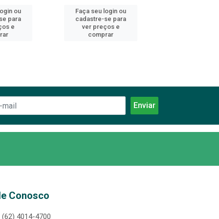
login ou
Faça seu login ou
Faça seu log
se para
cadastre-se para
cadastre-se 
ços e
ver preços e
ver preços
rar
comprar
comprar
le Conosco
(62) 4014-4700