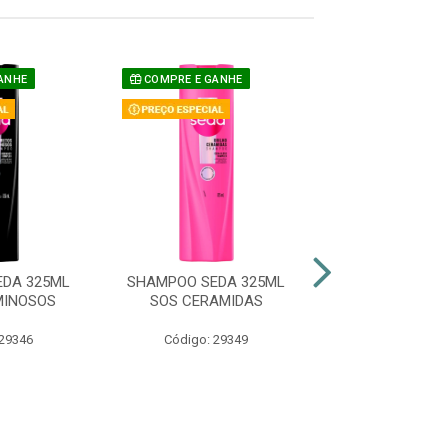
ANHE
COMPRE E GANHE
COMPRE E GAN
DA 325ML
SHAMPOO SEDA 325ML
SHAMPOO SEDA
MINOSOS
SOS CERAMIDAS
LUMINO
 29346
Código: 29349
Código: 47