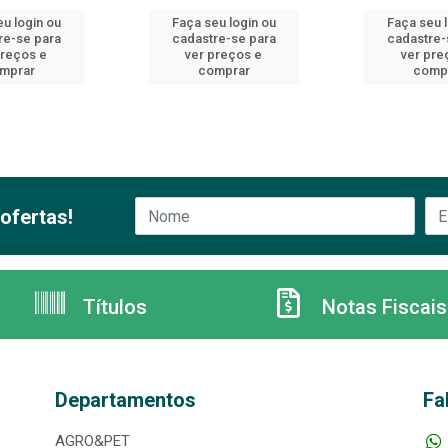
u login ou
Faça seu login ou
Faça seu 
re-se para
cadastre-se para
cadastre-
preços e
ver preços e
ver pre
mprar
comprar
comp
ofertas!
Títulos
Notas Fiscais
Departamentos
Fa
AGRO&PET