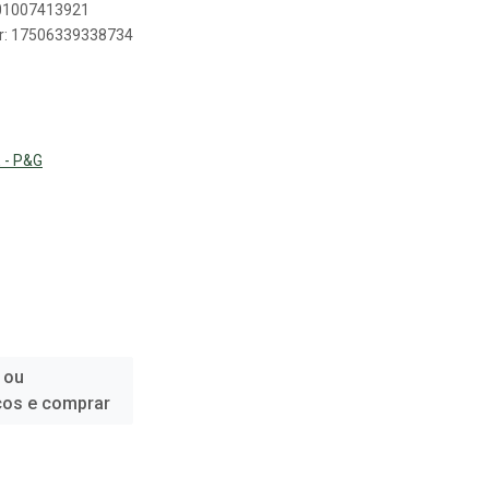
501007413921
er: 17506339338734
 - P&G
 ou
ços e comprar