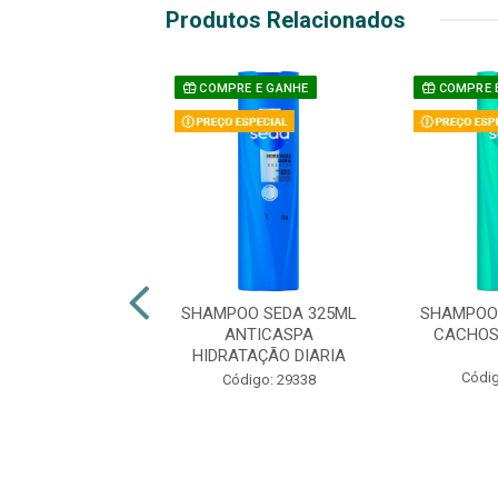
Produtos Relacionados
E E GANHE
COMPRE E GANHE
COMPRE 
OO SEDA 300ML
SHAMPOO SEDA 325ML
SHAMPOO 
UMINOUS
ANTICASPA
CACHOS
HIDRATAÇÃO DIARIA
digo: 47884
Códig
Código: 29338