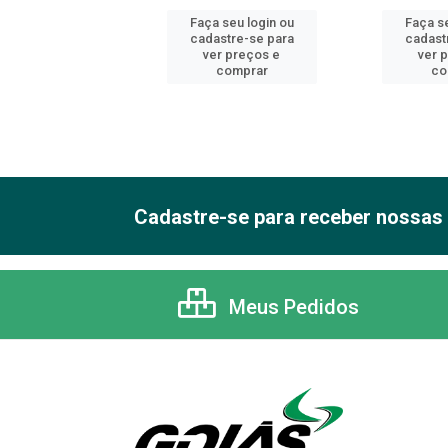
 seu login ou
Faça seu login ou
Faça se
astre-se para
cadastre-se para
cadast
er preços e
ver preços e
ver 
comprar
comprar
co
Cadastre-se para receber nossas 
Meus Pedidos