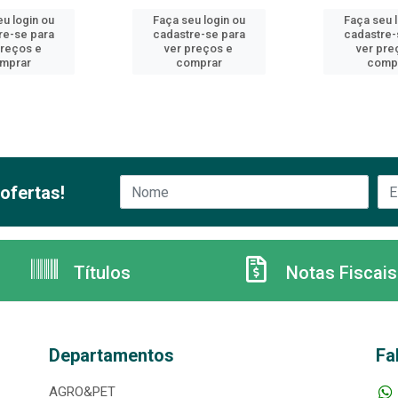
u login ou
Faça seu login ou
Faça seu 
re-se para
cadastre-se para
cadastre-
preços e
ver preços e
ver pre
mprar
comprar
comp
ofertas!
Títulos
Notas Fiscais
Departamentos
Fa
AGRO&PET