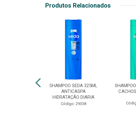
Produtos Relacionados
OO SEDA 300ML
SHAMPOO SEDA 325ML
SHAMPOO 
UMINOUS
ANTICASPA
CACHOS
HIDRATAÇÃO DIARIA
digo: 47884
Códig
Código: 29338