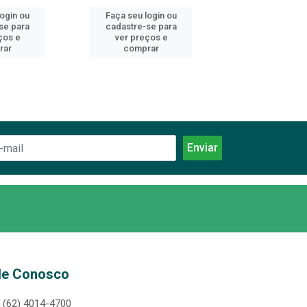
login ou
Faça seu login ou
Faça seu log
se para
cadastre-se para
cadastre-se 
ços e
ver preços e
ver preços
rar
comprar
comprar
le Conosco
(62) 4014-4700