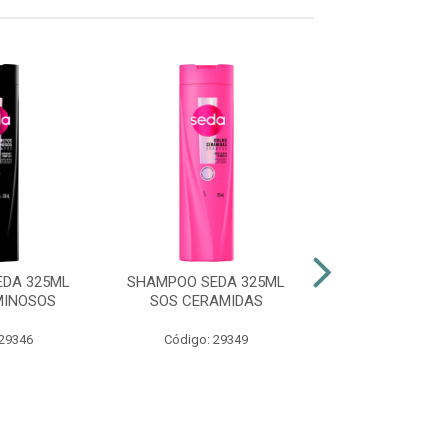
DA 325ML
SHAMPOO SEDA 325ML
SHAMPOO SEDA
MINOSOS
SOS CERAMIDAS
LUMINO
 29346
Código: 29349
Código: 47