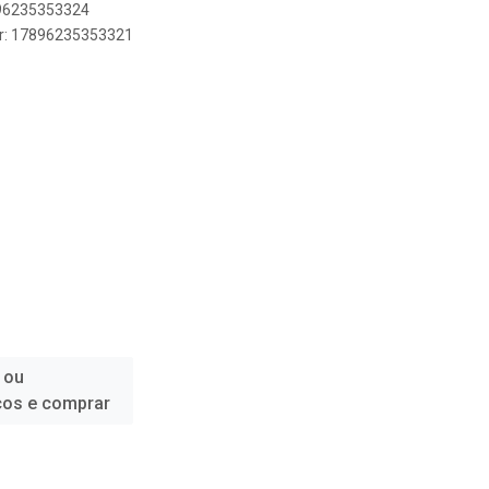
896235353324
er: 17896235353321
 ou
ços e comprar