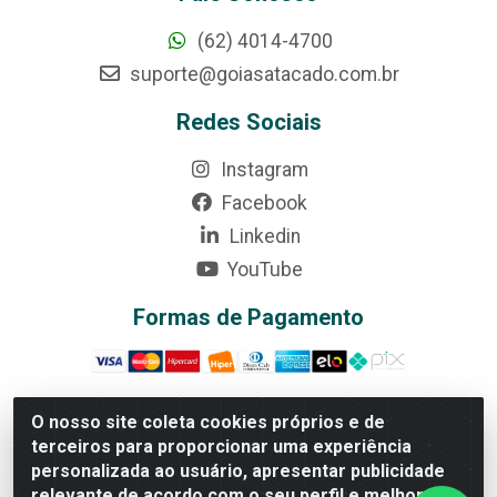
(62) 4014-4700
suporte@goiasatacado.com.br
Redes Sociais
Instagram
Facebook
Linkedin
YouTube
Formas de Pagamento
O nosso site coleta cookies próprios e de
terceiros para proporcionar uma experiência
Rede Brasil - Avenida Universitária, nº 3860, Jardim das
personalizada ao usuário, apresentar publicidade
Américas II Etapa - Anápolis/GO - CEP 75070-415 -
relevante de acordo com o seu perfil e melhorar a
CNPJ 07.728.073/0002-24