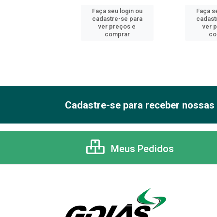
 seu login ou
Faça seu login ou
Faça se
astre-se para
cadastre-se para
cadast
er preços e
ver preços e
ver 
comprar
comprar
co
Cadastre-se para receber nossas 
Meus Pedidos