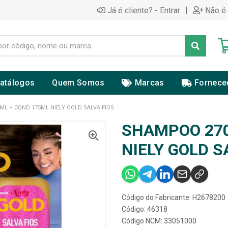
|
Já é cliente? - Entrar
Não é 
atálogos
Quem Somos
Marcas
Fornece
L + COND 175ML NIELY GOLD SALVA FIOS
SHAMPOO 270
NIELY GOLD S
Código do Fabricante: H2678200
Código: 46318
Código NCM: 33051000