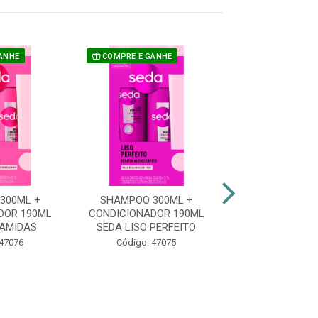
ANHE
COMPRE E GANHE
300ML +
SHAMPOO 300ML +
SHAMPOO 30
DOR 190ML
CONDICIONADOR 190ML
CONDICIONADO
AMIDAS
SEDA LISO PERFEITO
MONANGE L
BRILHANT
 47076
Código: 47075
Código: 50