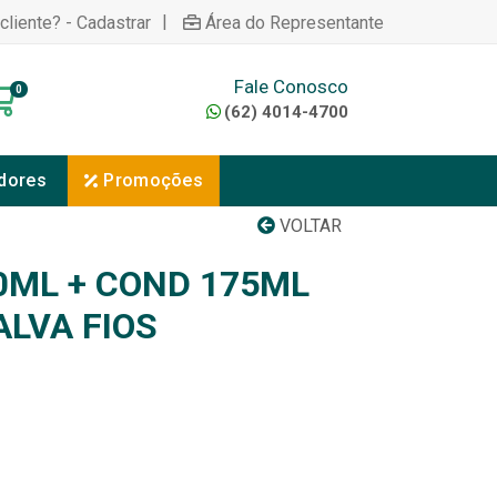
|
cliente? - Cadastrar
Área do Representante
Fale Conosco
0
(62) 4014-4700
dores
Promoções
VOLTAR
ML + COND 175ML
ALVA FIOS