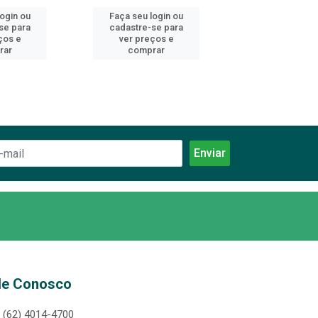
login ou
Faça seu login ou
Faça seu log
se para
cadastre-se para
cadastre-se 
ços e
ver preços e
ver preços
rar
comprar
comprar
le Conosco
(62) 4014-4700