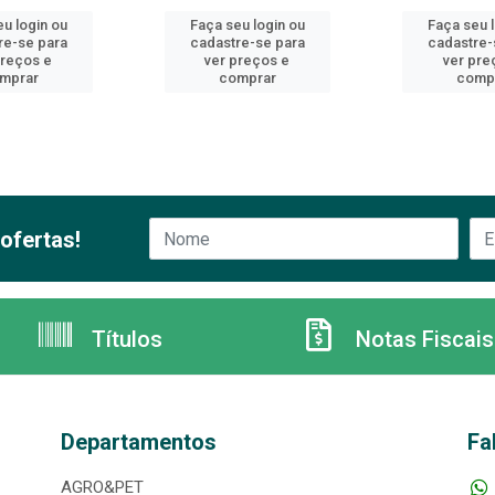
u login ou
Faça seu login ou
Faça seu 
re-se para
cadastre-se para
cadastre-
preços e
ver preços e
ver pre
mprar
comprar
comp
ofertas!
Títulos
Notas Fiscais
Departamentos
Fa
AGRO&PET