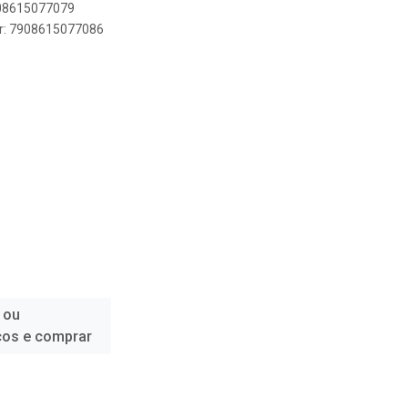
908615077079
er: 7908615077086
 ou
ços e comprar