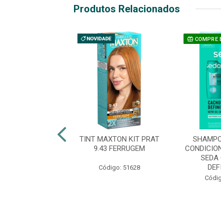
Produtos Relacionados
COMPRE 
POO 300ML +
TINT MAXTON KIT PRAT
SHAMPO
IONADOR 170ML
9.43 FERRUGEM
CONDICIO
NANGE LISO
SEDA
RILHANTES
DEF
Código: 51628
digo: 50866
Códig