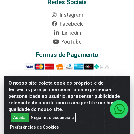
Redes Sociais
Instagram
Facebook
Linkedin
YouTube
Formas de Pagamento
O nosso site coleta cookies próprios e de
terceiros para proporcionar uma experiência
Rede Brasil - Avenida Universitária, nº 3860, Jardim das
personalizada ao usuário, apresentar publicidade
Américas II Etapa - Anápolis/GO - CEP 75070-415 -
relevante de acordo com o seu perfil e melhorar a
CNPJ 07.728.073/0002-24
qualidade do nosso site.
Aceitar
Negar não essenciais
Preferências de Cookies