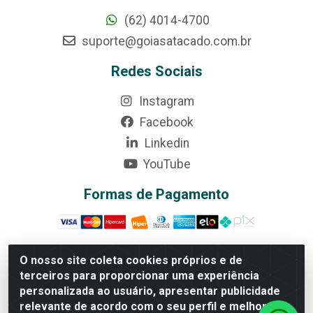
(62) 4014-4700
suporte@goiasatacado.com.br
Redes Sociais
Instagram
Facebook
Linkedin
YouTube
Formas de Pagamento
O nosso site coleta cookies próprios e de
terceiros para proporcionar uma experiência
Rede Brasil - Avenida Universitária, nº 3860, Jardim das
personalizada ao usuário, apresentar publicidade
Américas II Etapa - Anápolis/GO - CEP 75070-415 -
relevante de acordo com o seu perfil e melhorar a
CNPJ 07.728.073/0002-24