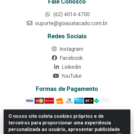
Fale Conosco
(62) 4014-4700
suporte@goiasatacado.com.br
Redes Sociais
Instagram
Facebook
Linkedin
YouTube
Formas de Pagamento
O nosso site coleta cookies próprios e de
terceiros para proporcionar uma experiência
Rede Brasil - Avenida Universitária, nº 3860, Jardim das
personalizada ao usuário, apresentar publicidade
Américas II Etapa - Anápolis/GO - CEP 75070-415 -