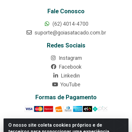
Fale Conosco
(62) 4014-4700
suporte@goiasatacado.com.br
Redes Sociais
Instagram
Facebook
Linkedin
YouTube
Formas de Pagamento
O nosso site coleta cookies próprios e de
terceiros para proporcionar uma experiência
Rede Brasil - Avenida Universitária, nº 3860, Jardim das