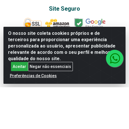
Site Seguro
O nosso site coleta cookies próprios e de
terceiros para proporcionar uma experiência
Baixe já nosso APP
personalizada ao usuário, apresentar publicidade
relevante de acordo com o seu perfil e melhorar a
qualidade do nosso site.
Departamentos
Aceitar
Negar não essenciais
Preferências de Cookies
AGRO&PET
ALBUNS E FIGURINHAS
ALIMENTOS
BAZAR
BEBIDAS