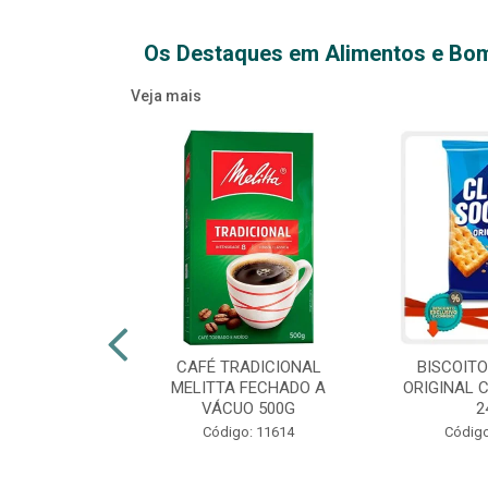
Os Destaques em Alimentos e Bo
Veja mais
XTRA VIRGEM
CAFÉ TRADICIONAL
BISCOIT
IDRO 500ML
MELITTA FECHADO A
ORIGINAL 
VÁCUO 500G
2
o: 14709
Código: 11614
Código