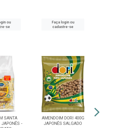
ogin ou
Faça login ou
Faça lo
tre-se
cadastre-se
cadast
M SANTA
AMENDOIM DORI 400G
PIRULITO 
 JAPONÊS -
JAPONÊS SALGADO
FLOPITO CO