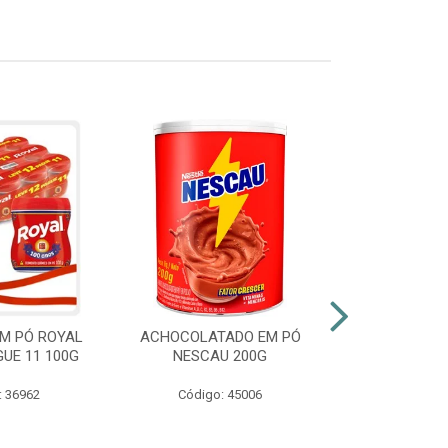
M PÓ ROYAL
ACHOCOLATADO EM PÓ
AZEITE EXT
GUE 11 100G
NESCAU 200G
GALLO VID
: 36962
Código: 45006
Código: