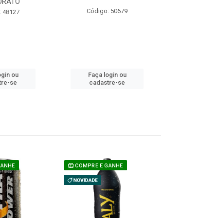
ORATO
COM ACUCAR
Código: 50679
: 48127
Código:
ogin ou
Faça login ou
Faça lo
tre-se
cadastre-se
cadast
GANHE
COMPRE E GANHE