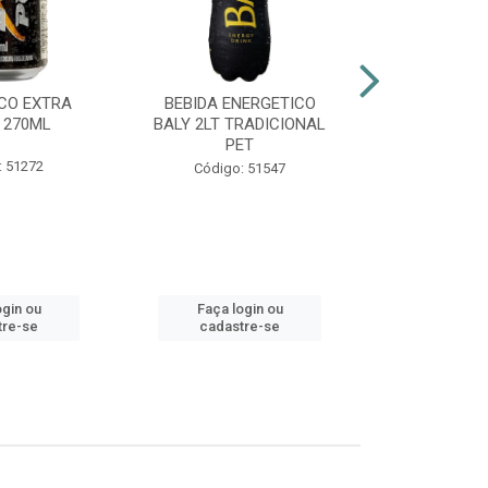
CO EXTRA
BEBIDA ENERGETICO
AGUARDENT
 270ML
BALY 2LT TRADICIONAL
965ML G
PET
: 51272
Códig
Código: 51547
ogin ou
Faça login ou
Faça lo
tre-se
cadastre-se
cadast