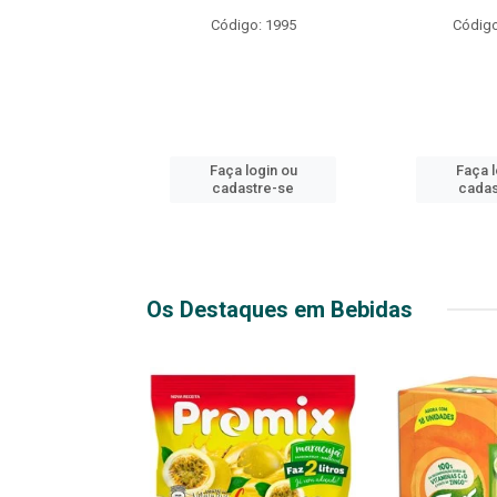
R EXPLOSIVO
Código: 1995
Código
o: 49916
login ou
Faça login ou
Faça l
stre-se
cadastre-se
cadas
Os Destaques em Bebidas