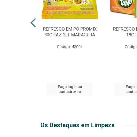
TE 51 LUXO
REFRESCO EM PÓ PROMIX
REFRESCO 
 GARRAFA
80G FAZ 2LT MARACUJÁ
18G 
go: 44
Código: 42004
Código
login ou
Faça login ou
Faça l
stre-se
cadastre-se
cadas
Os Destaques em Limpeza