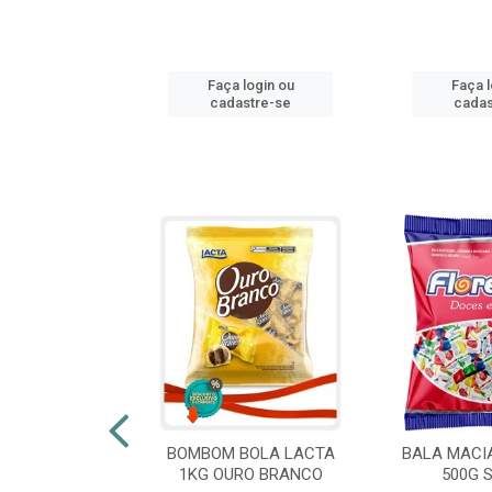
login ou
Faça login ou
Faça l
stre-se
cadastre-se
cadas
 FLORESTLA
BOMBOM BOLA LACTA
BALA MACI
ORACAO 300G
1KG OURO BRANCO
500G 