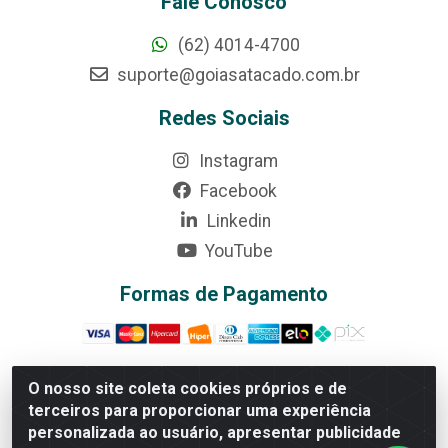
Fale Conosco
(62) 4014-4700
suporte@goiasatacado.com.br
Redes Sociais
Instagram
Facebook
Linkedin
YouTube
Formas de Pagamento
O nosso site coleta cookies próprios e de
terceiros para proporcionar uma experiência
Rede Brasil - Avenida Universitária, nº 3860, Jardim das
personalizada ao usuário, apresentar publicidade
Américas II Etapa - Anápolis/GO - CEP 75070-415 -