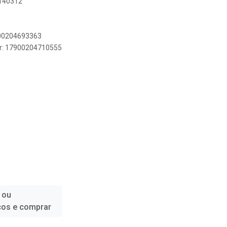
2140312
900204693363
er: 17900204710555
 ou
ços e comprar