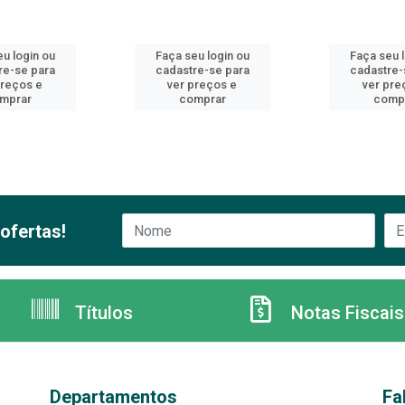
u login ou
Faça seu login ou
Faça seu 
re-se para
cadastre-se para
cadastre-
preços e
ver preços e
ver pre
mprar
comprar
comp
ofertas!
Títulos
Notas Fiscais
Departamentos
Fa