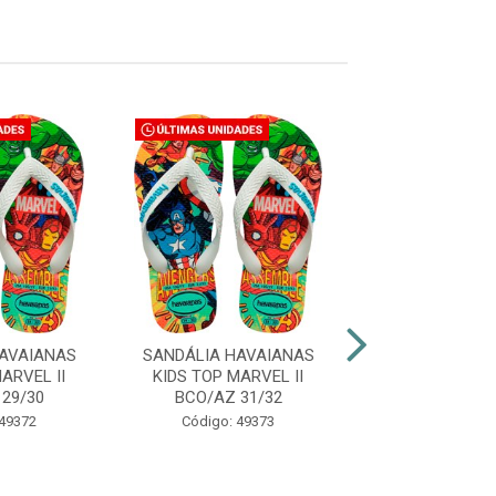
AVAIANAS
SANDÁLIA HAVAIANAS
SANDÁLIA HAV
ARVEL II
KIDS TOP MARVEL II
KIDS TOP MAR
29/30
BCO/AZ 31/32
BCO/AZ 33
 49372
Código: 49373
Código: 49