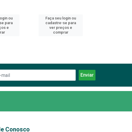
login ou
Faça seu login ou
Faça seu log
se para
cadastre-se para
cadastre-se 
ços e
ver preços e
ver preços
rar
comprar
comprar
le Conosco