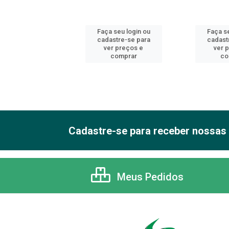
 seu login ou
Faça seu login ou
Faça se
astre-se para
cadastre-se para
cadast
er preços e
ver preços e
ver 
comprar
comprar
co
Cadastre-se para receber nossas 
Meus Pedidos