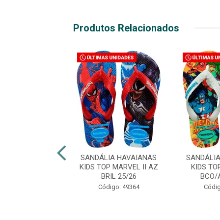
Produtos Relacionados
LIA HAVAIANAS
SANDÁLIA HAVAIANAS
SANDÁLI
TOP MARVEL II
KIDS TOP MARVEL II AZ
KIDS TO
O/AZ 33/34
BRIL 25/26
BCO/
digo: 49374
Código: 49364
Códig