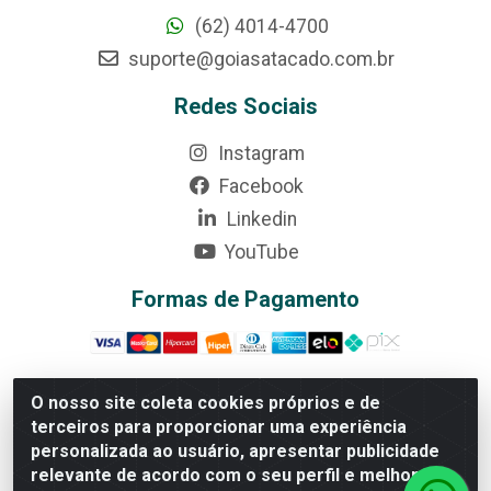
(62) 4014-4700
suporte@goiasatacado.com.br
Redes Sociais
Instagram
Facebook
Linkedin
YouTube
Formas de Pagamento
O nosso site coleta cookies próprios e de
terceiros para proporcionar uma experiência
Rede Brasil - Avenida Universitária, nº 3860, Jardim das
personalizada ao usuário, apresentar publicidade
Américas II Etapa - Anápolis/GO - CEP 75070-415 -
relevante de acordo com o seu perfil e melhorar a
CNPJ 07.728.073/0002-24