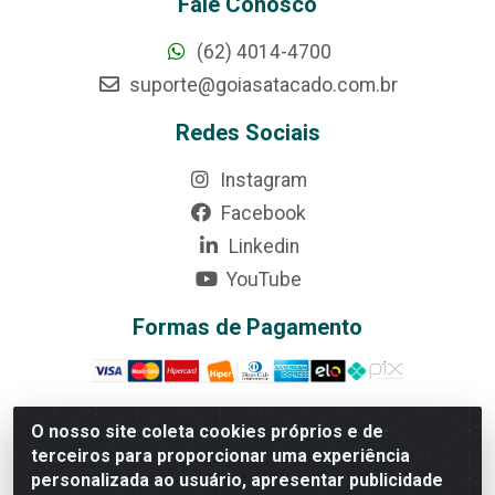
Fale Conosco
(62) 4014-4700
suporte@goiasatacado.com.br
Redes Sociais
Instagram
Facebook
Linkedin
YouTube
Formas de Pagamento
O nosso site coleta cookies próprios e de
terceiros para proporcionar uma experiência
Rede Brasil - Avenida Universitária, nº 3860, Jardim das
personalizada ao usuário, apresentar publicidade
Américas II Etapa - Anápolis/GO - CEP 75070-415 -