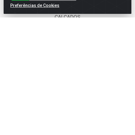
BOMBONIERE
Preferências de Cookies
CALÇADOS
DESCARTÁVEIS
FOODS SERVICE
HIG. PESSOAL E COSMÉTICA
LIMPEZA
PAPEL CORTADO
PAPELARIA
UTILIDADES DOMÉSTICAS
Fale Conosco
(62) 4014-4700