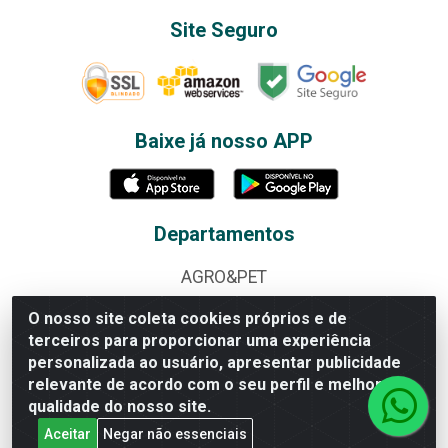
Site Seguro
Baixe já nosso APP
Departamentos
AGRO&PET
ALBUNS E FIGURINHAS
O nosso site coleta cookies próprios e de
terceiros para proporcionar uma experiência
ALIMENTOS
personalizada ao usuário, apresentar publicidade
relevante de acordo com o seu perfil e melhorar a
BAZAR
qualidade do nosso site.
BEBIDAS
Aceitar
Negar não essenciais