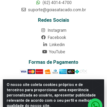
(62) 4014-4700
suporte@goiasatacado.com.br
Redes Sociais
Instagram
Facebook
Linkedin
YouTube
Formas de Pagamento
O nosso site coleta cookies próprios e de
terceiros para proporcionar uma experiência
Rede Brasil - Avenida Universitária, nº 3860, Jardim das
personalizada ao usuário, apresentar publicidade
Américas II Etapa - Anápolis/GO - CEP 75070-415 -
relevante de acordo com o seu perfil e melhorar a
CNPJ 07.728.073/0002-24
qualidade do nosso site.