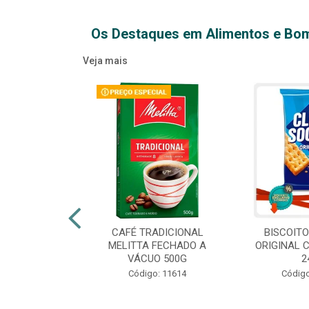
Os Destaques em Alimentos e Bo
Veja mais
XTRA VIRGEM
CAFÉ TRADICIONAL
BISCOIT
IDRO 500ML
MELITTA FECHADO A
ORIGINAL 
VÁCUO 500G
2
o: 14709
Código: 11614
Código