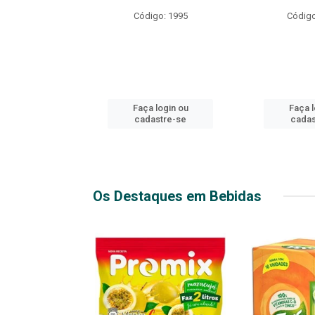
R EXPLOSIVO
Código: 1995
Código
o: 49916
login ou
Faça login ou
Faça l
stre-se
cadastre-se
cadas
Os Destaques em Bebidas