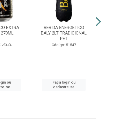
CO EXTRA
BEBIDA ENERGETICO
AGUARDENT
 270ML
BALY 2LT TRADICIONAL
965ML G
PET
: 51272
Códig
Código: 51547
ogin ou
Faça login ou
Faça lo
tre-se
cadastre-se
cadast