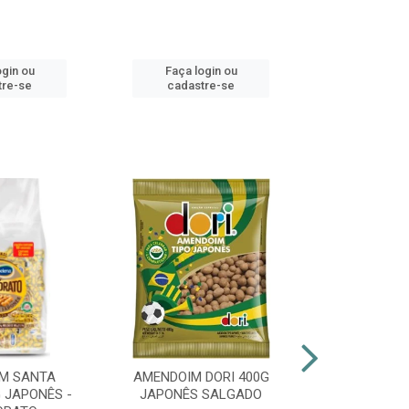
ogin ou
Faça login ou
Faça lo
tre-se
cadastre-se
cadast
M SANTA
AMENDOIM DORI 400G
PIRULITO 
 JAPONÊS -
JAPONÊS SALGADO
FLOPITO CO