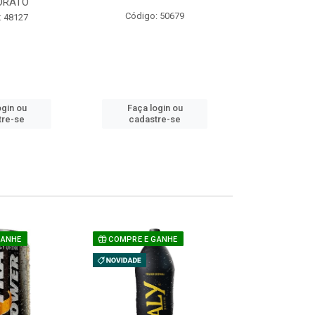
ORATO
COM ACUCAR
Código: 50679
: 48127
Código:
ogin ou
Faça login ou
Faça lo
tre-se
cadastre-se
cadast
GANHE
COMPRE E GANHE