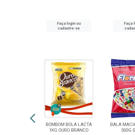
login ou
Faça login ou
Faça l
stre-se
cadastre-se
cadas
 FLORESTLA
BOMBOM BOLA LACTA
BALA MACI
ORACAO 300G
1KG OURO BRANCO
500G 