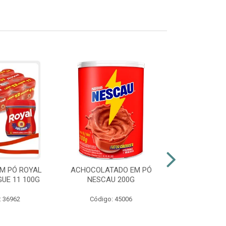
M PÓ ROYAL
ACHOCOLATADO EM PÓ
AZEITE EXT
GUE 11 100G
NESCAU 200G
GALLO VID
: 36962
Código: 45006
Código: