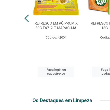
TE 51 LUXO
REFRESCO EM PÓ PROMIX
REFRESCO 
 GARRAFA
80G FAZ 2LT MARACUJÁ
18G 
go: 44
Código: 42004
Código
login ou
Faça login ou
Faça l
stre-se
cadastre-se
cadas
Os Destaques em Limpeza