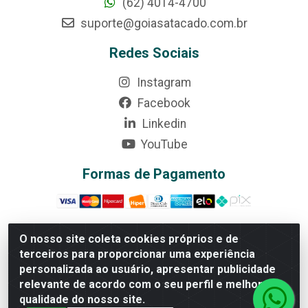
(62) 4014-4700
suporte@goiasatacado.com.br
Redes Sociais
Instagram
Facebook
Linkedin
YouTube
Formas de Pagamento
O nosso site coleta cookies próprios e de
terceiros para proporcionar uma experiência
Rede Brasil - Avenida Universitária, nº 3860, Jardim das
personalizada ao usuário, apresentar publicidade
Américas II Etapa - Anápolis/GO - CEP 75070-415 -
relevante de acordo com o seu perfil e melhorar a
CNPJ 07.728.073/0002-24
qualidade do nosso site.