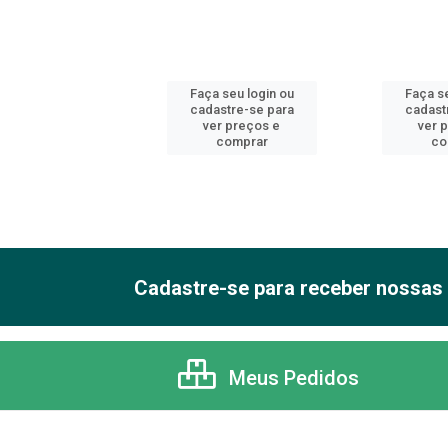
 seu login ou
Faça seu login ou
Faça se
astre-se para
cadastre-se para
cadast
er preços e
ver preços e
ver 
comprar
comprar
co
Cadastre-se para receber nossas 
Meus Pedidos