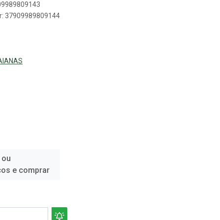
909989809143
er: 37909989809144
AIANAS
 ou
ços e comprar