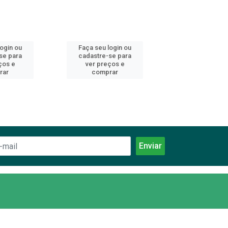
login ou
Faça seu login ou
Faça seu log
se para
cadastre-se para
cadastre-se 
ços e
ver preços e
ver preços
rar
comprar
comprar