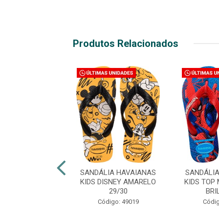
Produtos Relacionados
LIA HAVAIANAS
SANDÁLIA HAVAIANAS
SANDÁLI
TOP MARVEL II
KIDS DISNEY AMARELO
KIDS TOP 
O/AZ 31/32
29/30
BRI
digo: 49373
Código: 49019
Códig