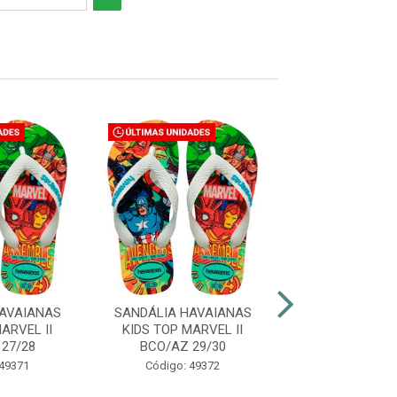
AVAIANAS
SANDÁLIA HAVAIANAS
SANDÁLIA HAV
ARVEL II
KIDS TOP MARVEL II
KIDS TOP MAR
27/28
BCO/AZ 29/30
BCO/AZ 31
 49371
Código: 49372
Código: 49