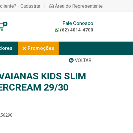
|
cliente? - Cadastrar
Área do Representante
Fale Conosco
0
(62) 4014-4700
dores
Promoções
VOLTAR
VAIANAS KIDS SLIM
ERCREAM 29/30
9256290