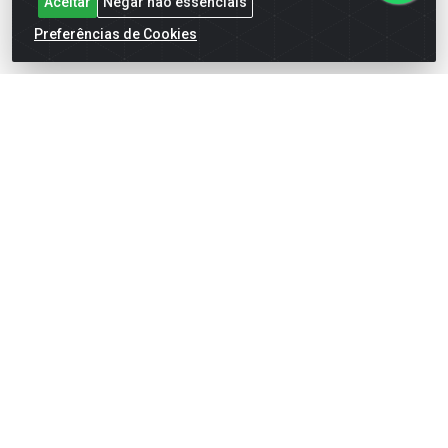
Aceitar
Negar não essenciais
suporte@goiasatacado.com.br
Preferências de Cookies
Redes Sociais
Instagram
Facebook
Linkedin
YouTube
Formas de Pagamento
Rede Brasil - Avenida Universitária, nº 3860, Jardim das
Américas II Etapa - Anápolis/GO - CEP 75070-415 - CNPJ
07.728.073/0002-24