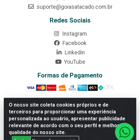
suporte@goiasatacado.com.br
Redes Sociais
Instagram
Facebook
Linkedin
YouTube
Formas de Pagamento
O nosso site coleta cookies próprios e de
terceiros para proporcionar uma experiência
Rede Brasil - Avenida Universitária, nº 3860, Jardim das
personalizada ao usuário, apresentar publicidade
Américas II Etapa - Anápolis/GO - CEP 75070-415 -
relevante de acordo com o seu perfil e melhorar a
CNPJ 07.728.073/0002-24
qualidade do nosso site.