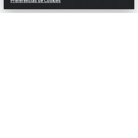
Preferências de Cookies
suporte@goiasatacado.com.br
Redes Sociais
Instagram
Facebook
Linkedin
YouTube
Formas de Pagamento
Rede Brasil - Avenida Universitária, nº 3860, Jardim das
Américas II Etapa - Anápolis/GO - CEP 75070-415 - CNPJ
07.728.073/0002-24