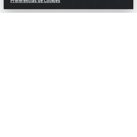
Preferências de Cookies
suporte@goiasatacado.com.br
Redes Sociais
Instagram
Facebook
Linkedin
YouTube
Formas de Pagamento
Rede Brasil - Avenida Universitária, nº 3860, Jardim das
Américas II Etapa - Anápolis/GO - CEP 75070-415 - CNPJ
07.728.073/0002-24