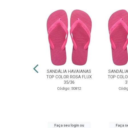
LIA HAVAIANAS
SANDÁLIA HAVAIANAS
SANDÁLI
IM ORGANIC
TOP COLOR ROSA FLUX
TOP COLO
CINZA 39/40
35/36
3
digo: 48924
Código: 50812
Códig
 seu login ou
Faça seu login ou
Faça se