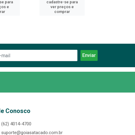
se para
cadastre-se para
cadastre-se 
ços e
ver preços e
ver preços
rar
comprar
comprar
le Conosco
(62) 4014-4700
suporte@goiasatacado.com.br