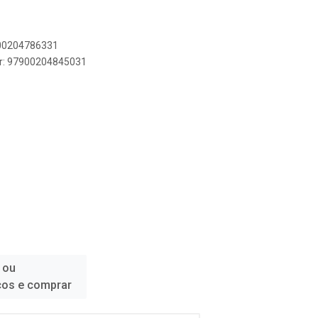
900204786331
er: 97900204845031
 ou
ços e comprar