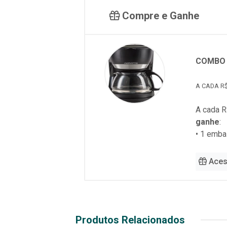
Compre e Ganhe
COMBO 
A CADA R$
A cada R
ganhe
:
• 1 emb
Aces
Produtos Relacionados