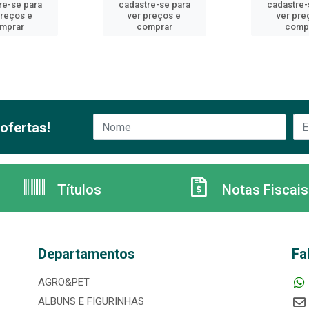
re-se para
cadastre-se para
cadastre-
preços e
ver preços e
ver pre
mprar
comprar
comp
ofertas!
Títulos
Notas Fiscais
Departamentos
Fa
AGRO&PET
ALBUNS E FIGURINHAS