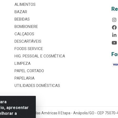
ALIMENTOS
Re
BAZAR
BEBIDAS
BOMBONIERE
CALÇADOS
DESCARTÁVEIS
FOODS SERVICE
Fo
HIG. PESSOAL E COSMÉTICA
LIMPEZA
PAPEL CORTADO
PAPELARIA
UTILIDADES DOMÉSTICAS
para
io, apresentar
elhorar a
tária, nº 3860, Jardim das Américas II Etapa - Anápolis/GO - CEP 7507