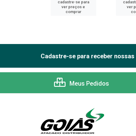
astre-se para
cadastre-se para
cadast
er preços e
ver preços e
ver 
comprar
comprar
co
Cadastre-se para receber nossas 
Meus Pedidos