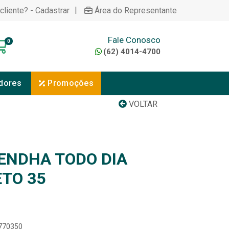
|
cliente? - Cadastrar
Área do Representante
Fale Conosco
0
(62) 4014-4700
dores
Promoções
VOLTAR
ENDHA TODO DIA
ETO 35
8770350