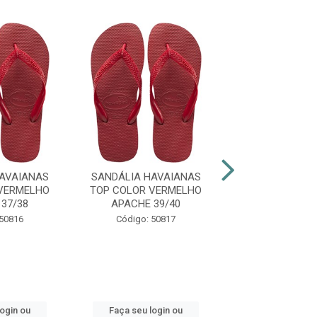
AVAIANAS
SANDÁLIA HAVAIANAS
SANDÁLIA HAV
VERMELHO
TOP COLOR VERMELHO
SLIM ORGA
37/38
APACHE 39/40
PTO/CINZA 
 50816
Código: 50817
Código: 48
login ou
Faça seu login ou
Faça seu log