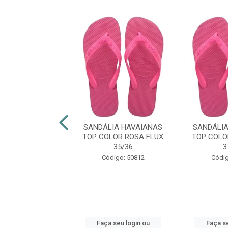
LIA HAVAIANAS
SANDÁLIA HAVAIANAS
SANDÁLI
IM ORGANIC
TOP COLOR ROSA FLUX
TOP COLO
CINZA 39/40
35/36
3
digo: 48924
Código: 50812
Códig
 seu login ou
Faça seu login ou
Faça se