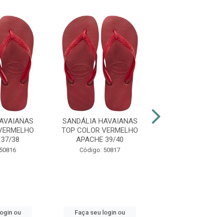
AVAIANAS
SANDÁLIA HAVAIANAS
SANDÁLIA HAV
VERMELHO
TOP COLOR VERMELHO
SLIM ORGA
37/38
APACHE 39/40
PTO/CINZA 
 50816
Código: 50817
Código: 48
login ou
Faça seu login ou
Faça seu log