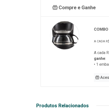
Compre e Ganhe
COMBO 
A CADA R$
A cada R
ganhe
:
• 1 emb
Aces
Produtos Relacionados