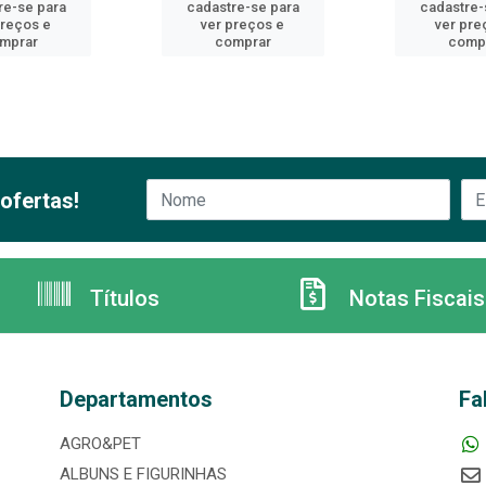
re-se para
cadastre-se para
cadastre-
preços e
ver preços e
ver pre
mprar
comprar
comp
ofertas!
Títulos
Notas Fiscais
Departamentos
Fa
AGRO&PET
ALBUNS E FIGURINHAS