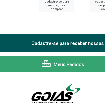
astre-se para
cadastre-se para
cadast
er preços e
ver preços e
ver 
comprar
comprar
co
Cadastre-se para receber nossas 
Meus Pedidos