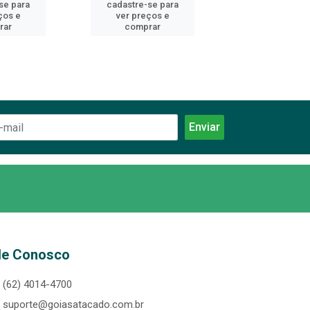
se para
cadastre-se para
cadastre-se 
ços e
ver preços e
ver preços
rar
comprar
comprar
le Conosco
(62) 4014-4700
suporte@goiasatacado.com.br