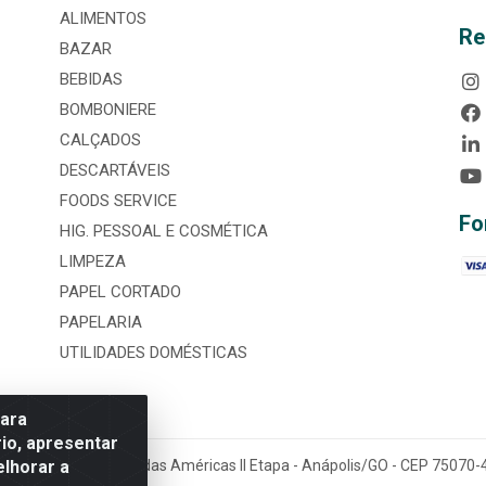
ALIMENTOS
Re
BAZAR
BEBIDAS
BOMBONIERE
CALÇADOS
DESCARTÁVEIS
FOODS SERVICE
Fo
HIG. PESSOAL E COSMÉTICA
LIMPEZA
PAPEL CORTADO
PAPELARIA
UTILIDADES DOMÉSTICAS
para
io, apresentar
elhorar a
tária, nº 3860, Jardim das Américas II Etapa - Anápolis/GO - CEP 7507