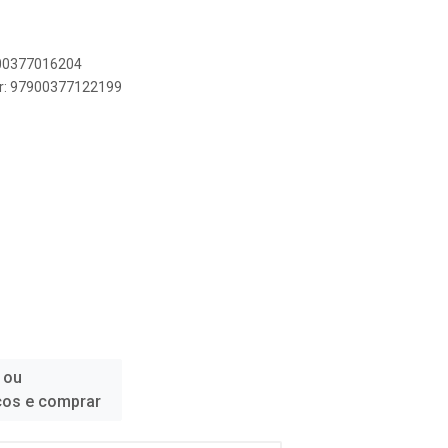
900377016204
er: 97900377122199
 ou
ços e comprar