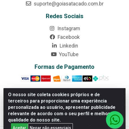
suporte@goiasatacado.com.br
Redes Sociais
Instagram
Facebook
Linkedin
YouTube
Formas de Pagamento
O nosso site coleta cookies próprios e de
terceiros para proporcionar uma experiência
Rede Brasil - Avenida Universitária, nº 3860, Jardim das
personalizada ao usuário, apresentar publicidade
Américas II Etapa - Anápolis/GO - CEP 75070-415 - CNPJ
relevante de acordo com o seu perfil e melhorar a
07.728.073/0002-24
qualidade do nosso site.
Aceitar
Negar não essenciais