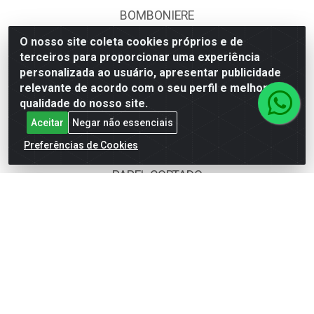
BOMBONIERE
CALÇADOS
O nosso site coleta cookies próprios e de
terceiros para proporcionar uma experiência
DESCARTÁVEIS
personalizada ao usuário, apresentar publicidade
relevante de acordo com o seu perfil e melhorar a
FOODS SERVICE
qualidade do nosso site.
HIG. PESSOAL E COSMÉTICA
Aceitar
Negar não essenciais
Preferências de Cookies
LIMPEZA
PAPEL CORTADO
PAPELARIA
UTILIDADES DOMÉSTICAS
Fale Conosco
(62) 4014-4700