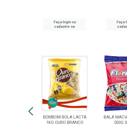
login ou
Faça login ou
Faça l
stre-se
cadastre-se
cadas
 FLORESTLA
BOMBOM BOLA LACTA
BALA MACI
ORACAO 300G
1KG OURO BRANCO
500G 