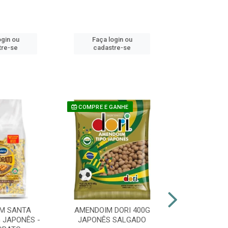
ogin ou
Faça login ou
Faça lo
tre-se
cadastre-se
cadast
COMPRE E GANHE
M SANTA
AMENDOIM DORI 400G
PIRULITO 
 JAPONÊS -
JAPONÊS SALGADO
FLOPITO CO