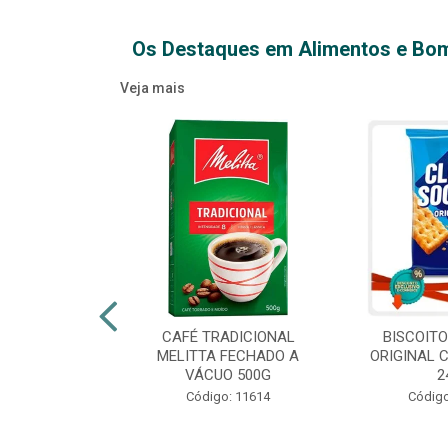
Os Destaques em Alimentos e Bo
Veja mais
XTRA VIRGEM
CAFÉ TRADICIONAL
BISCOIT
IDRO 500ML
MELITTA FECHADO A
ORIGINAL 
VÁCUO 500G
2
o: 14709
Código: 11614
Código