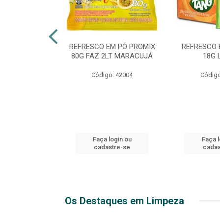
ICO EXTRA
REFRESCO EM PÓ PROMIX
REFRESCO 
 2LT PET
80G FAZ 2LT MARACUJÁ
18G 
o: 51271
Código: 42004
Código
login ou
Faça login ou
Faça l
stre-se
cadastre-se
cadas
Os Destaques em Limpeza