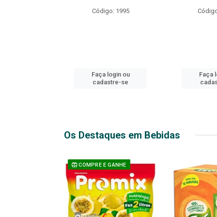
R EXPLOSIVO
Código: 1995
Código
o: 49916
login ou
Faça login ou
Faça l
stre-se
cadastre-se
cadas
Os Destaques em Bebidas
 GANHE
COMPRE E GANHE