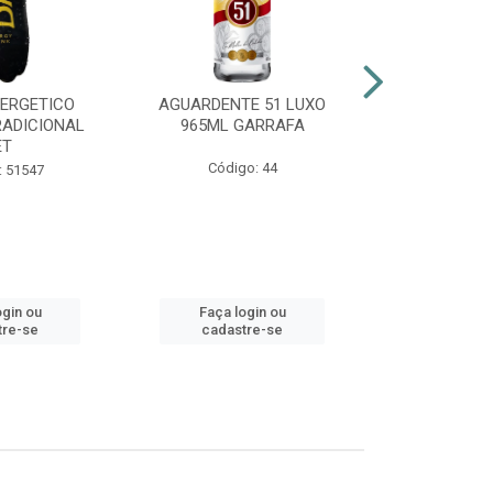
NERGETICO
AGUARDENTE 51 LUXO
ENERGÉTI
RADICIONAL
965ML GARRAFA
POWER 2
ET
Código: 44
Código:
: 51547
ogin ou
Faça login ou
Faça lo
tre-se
cadastre-se
cadast