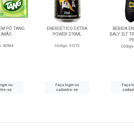
EM PÓ TANG
ENERGÉTICO EXTRA
BEBIDA E
LIMÃO
POWER 270ML
BALY 2LT T
P
: 42964
Código: 51272
Código
ogin ou
Faça login ou
Faça l
tre-se
cadastre-se
cadas