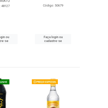
ORATO
COM ACUCAR
Código: 50679
: 48127
Código:
ogin ou
Faça login ou
Faça lo
tre-se
cadastre-se
cadast
GANHE
COMPRE E G