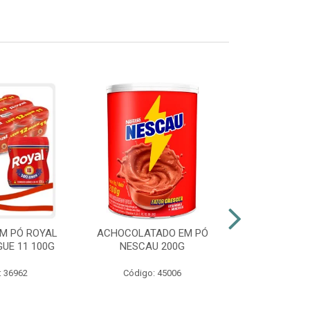
M PÓ ROYAL
ACHOCOLATADO EM PÓ
AZEITE EXT
GUE 11 100G
NESCAU 200G
GALLO VID
: 36962
Código: 45006
Código: