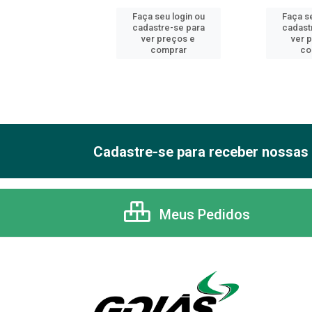
 seu login ou
Faça seu login ou
Faça se
astre-se para
cadastre-se para
cadast
er preços e
ver preços e
ver 
comprar
comprar
co
Cadastre-se para receber nossas 
Meus Pedidos