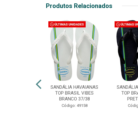
Produtos Relacionados
LIA HAVAIANAS
SANDÁLIA HAVAIANAS
SANDÁLI
ESSENCIAL AZUL
TOP BRASIL VIBES
TOP BR
DICO 39/40
BRANCO 37/38
PRET
digo: 48892
Código: 49158
Códig