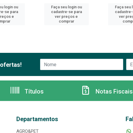
u login ou
Faça seu login ou
Faça seu 
re-se para
cadastre-se para
cadastre-
preços e
ver preços e
ver pre
mprar
comprar
comp
ofertas!
Títulos
Notas Fiscais
Departamentos
Fa
AGRO&PET