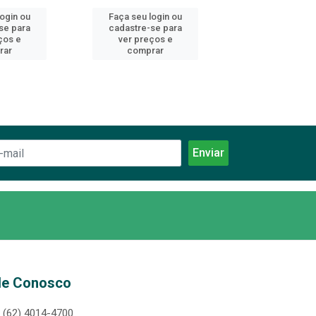
login ou
Faça seu login ou
Faça seu log
se para
cadastre-se para
cadastre-se 
ços e
ver preços e
ver preços
rar
comprar
comprar
le Conosco
(62) 4014-4700