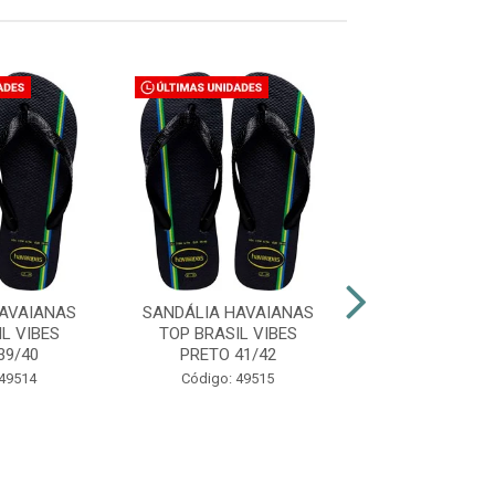
AVAIANAS
SANDÁLIA HAVAIANAS
SANDÁLIA HAV
L VIBES
TOP BRASIL VIBES
COLOR ESSENCI
39/40
PRETO 41/42
ÍNDICO 39
 49514
Código: 49515
Código: 48