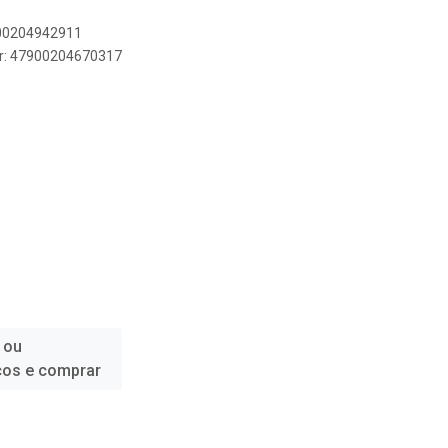
900204942911
er: 47900204670317
 ou
ços e comprar