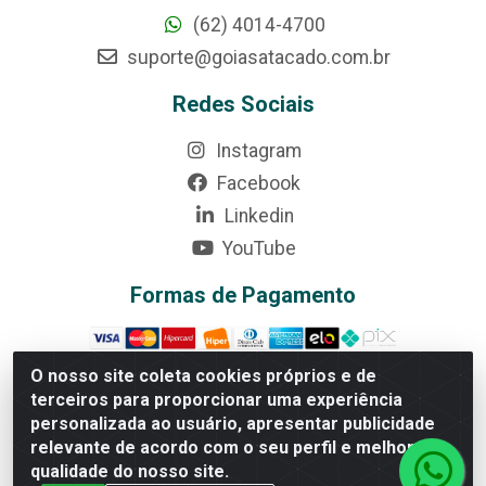
(62) 4014-4700
suporte@goiasatacado.com.br
Redes Sociais
Instagram
Facebook
Linkedin
YouTube
Formas de Pagamento
O nosso site coleta cookies próprios e de
terceiros para proporcionar uma experiência
Rede Brasil - Avenida Universitária, nº 3860, Jardim das
personalizada ao usuário, apresentar publicidade
Américas II Etapa - Anápolis/GO - CEP 75070-415 -
relevante de acordo com o seu perfil e melhorar a
CNPJ 07.728.073/0002-24
qualidade do nosso site.