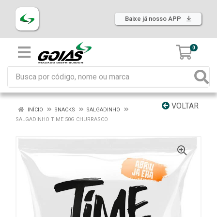
Baixe já nosso APP
0
VOLTAR
INÍCIO
SNACKS
SALGADINHO
SALGADINHO TIME 50G CHURRASCO